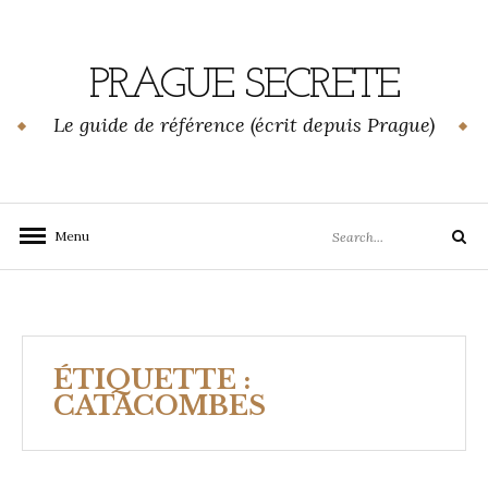
Skip
to
content
PRAGUE SECRETE
Le guide de référence (écrit depuis Prague)
Search
Menu
Search
for:
ÉTIQUETTE :
CATACOMBES