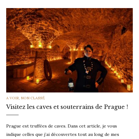
CATEGORIES
A VOIR
,
NON CLASSÉ
Visitez les caves et souterrains de Prague !
Prague est truffées de caves. Dans cet article, je vous
indique celles que j’ai découvertes tout au long de mes