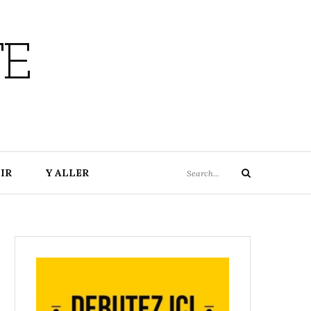
TE
Search
IR
Y ALLER
Search
for: