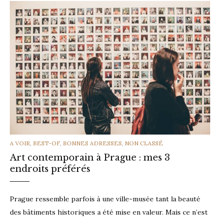
CATEGORIES
A VOIR
,
BEST-OF
,
BONNES ADRESSES
,
NON CLASSÉ
Art contemporain à Prague : mes 3
endroits préférés
Prague ressemble parfois à une ville-musée tant la beauté
des bâtiments historiques a été mise en valeur. Mais ce n’est