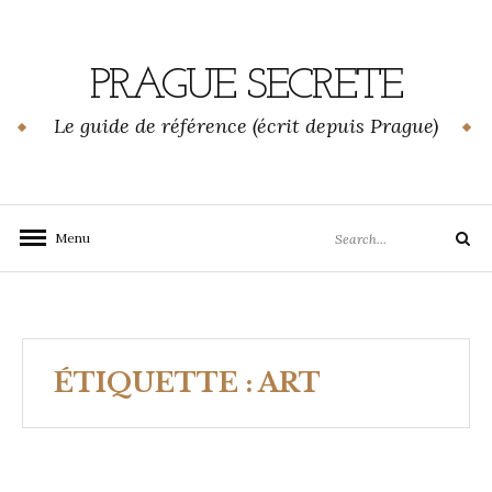
Skip
to
content
PRAGUE SECRETE
Le guide de référence (écrit depuis Prague)
Search
Menu
Search
for:
ÉTIQUETTE :
ART