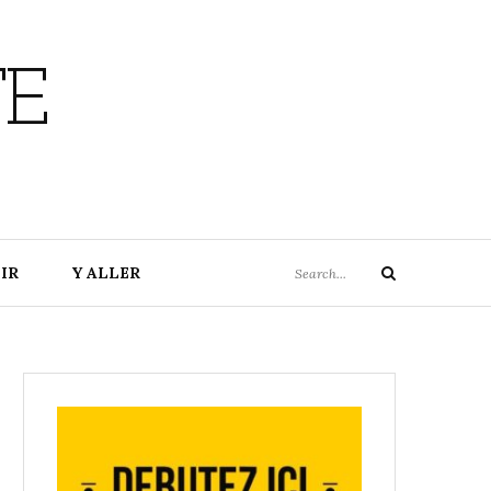
TE
Search
IR
Y ALLER
Search
for: