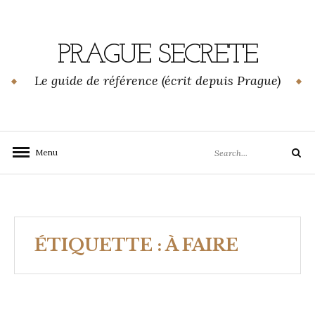
Skip
to
content
PRAGUE SECRETE
Le guide de référence (écrit depuis Prague)
Search
Menu
Search
for:
ÉTIQUETTE :
À FAIRE