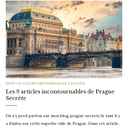
CATEGORIES
BEST-OF
,
LES INCONTOURNABLES À PRAGUE
Les 9 articles incontournables de Prague
Secrète
On s’y perd parfois sur mon blog prague-secrete.fr tant il y
a d’infos sur cette superbe ville de Prague. Dans cet article,